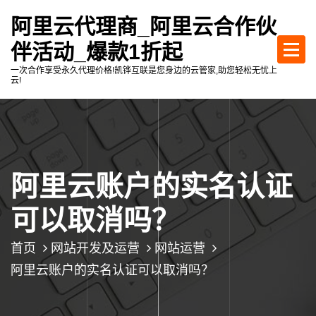
跳
阿里云代理商_阿里云合作伙
至
正
伴活动_爆款1折起
文
一次合作享受永久代理价格!凯铧互联是您身边的云管家,助您轻松无忧上
云!
阿里云账户的实名认证
可以取消吗？
首页
网站开发及运营
网站运营
阿里云账户的实名认证可以取消吗？