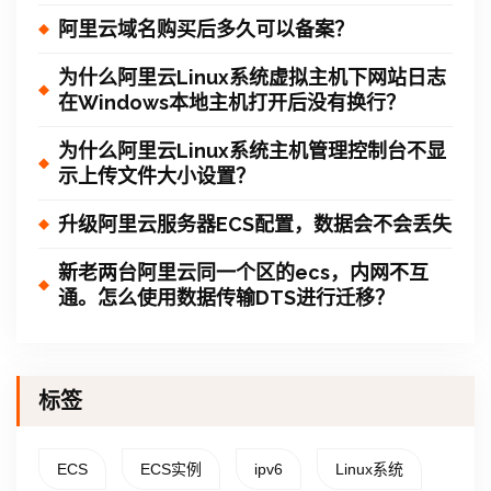
阿里云域名购买后多久可以备案？
为什么阿里云Linux系统虚拟主机下网站日志
在Windows本地主机打开后没有换行？
为什么阿里云Linux系统主机管理控制台不显
示上传文件大小设置？
升级阿里云服务器ECS配置，数据会不会丢失
新老两台阿里云同一个区的ecs，内网不互
通。怎么使用数据传输DTS进行迁移？
标签
ECS
ECS实例
ipv6
Linux系统