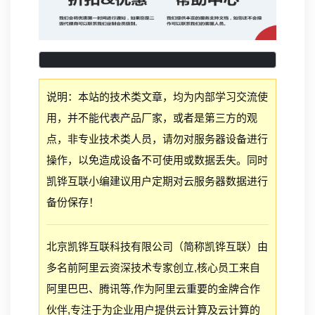
说明：本站的技术类文章，均为内部学习交流使
用，并不能代表产品厂家，或者是第三方的观
点，非专业技术类人员，请勿对服务器设备进行
操作，以免造成设备不可使用或数据丢失。同时
凯铧互联小编建议用户定期对云服务器数据进行
备份保存！
北京凯铧互联科技有限公司（简称凯铧互联）由
多名前阿里云资深技术专家创立,核心员工来自
阿里巴巴、腾讯等,作为阿里云重要的金牌合作
伙伴,专注于为企业用户提供云计算及云计算的