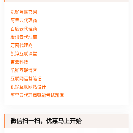
凯铧互联官网
阿里云代理商
百度云代理商
腾讯云代理商
万网代理商
凯铧互联课堂
吉云科技
凯铧互联博客
互联网运营笔记
凯铧互联网站设计
阿里云代理商赋能考试题库
微信扫一扫，优惠马上开始