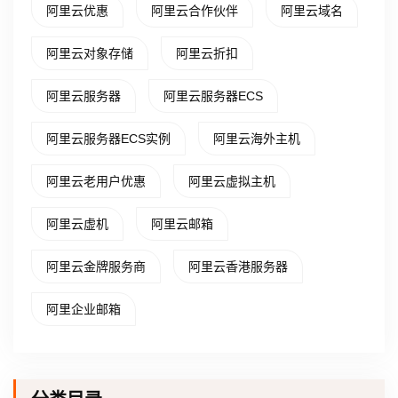
阿里云优惠
阿里云合作伙伴
阿里云域名
阿里云对象存储
阿里云折扣
阿里云服务器
阿里云服务器ECS
阿里云服务器ECS实例
阿里云海外主机
阿里云老用户优惠
阿里云虚拟主机
阿里云虚机
阿里云邮箱
阿里云金牌服务商
阿里云香港服务器
阿里企业邮箱