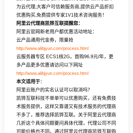
为云代理,大客户可信赖服务商,提供云产品折扣
优惠购买,免费提供专家1V1技术咨询服务！
阿里云代理商凯铧互联提醒您：
阿里云官网新老用户都优惠活动地址：
云产品通用代金券，限量抢
http://www.alibjyun.com/process.html
云服务器专区 ECS1核2G，首购96.9元/年，更
多产品更多优惠请访问以下网址
http://www.alibjyun.com/process.html
本文适用于
：
阿里云账户的实名认证可以取消吗？
凯铧互联科技不单单可以优惠购买，还有免费技
术服务提供，这样又靠谱又有技术服务的代理商
不多了，推荐选择凯铧互联。关于阿里云代理商
几折这个具体问题要问具体代理，代理公司不同
可能价格也不同。通过阿里云代理商凯铧互联购