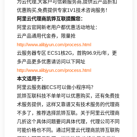
为云代理,大客户可信赖服务商,提供云产品折扣
优惠购买,免费提供专家1V1技术咨询服务！
阿里云代理商凯铧互联提醒您：
阿里云官网新老用户都优惠活动地址：
云产品通用代金券，限量抢
http://www.alibjyun.com/process.html
云服务器专区 ECS1核2G，首购96.9元/年，更
多产品更多优惠请访问以下网址
http://www.alibjyun.com/process.html
本文适用于
：
阿里云服务器ECS可以做小程序吗？
凯铧互联科技不单单可以优惠购买，还有免费技
术服务提供，这样又靠谱又有技术服务的代理商
不多了，推荐选择凯铧互联。关于阿里云代理商
几折这个具体问题要问具体代理，代理公司不同
可能价格也不同。通过阿里云代理商凯铧互联购