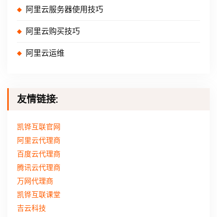
阿里云服务器使用技巧
阿里云购买技巧
阿里云运维
友情链接:
凯铧互联官网
阿里云代理商
百度云代理商
腾讯云代理商
万网代理商
凯铧互联课堂
吉云科技