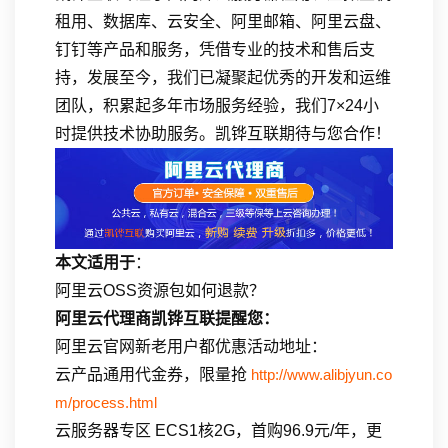
租用、数据库、云安全、阿里邮箱、阿里云盘、
钉钉等产品和服务，凭借专业的技术和售后支
持，发展至今，我们已凝聚起优秀的开发和运维
团队，积累起多年市场服务经验，我们7×24小
时提供技术协助服务。凯铧互联期待与您合作！
本文适用于
：
阿里云OSS资源包如何退款？
阿里云代理商凯铧互联提醒您：
阿里云官网新老用户都优惠活动地址：
云产品通用代金券，限量抢
http://www.alibjyun.co
m/process.html
云服务器专区 ECS1核2G，首购96.9元/年，更