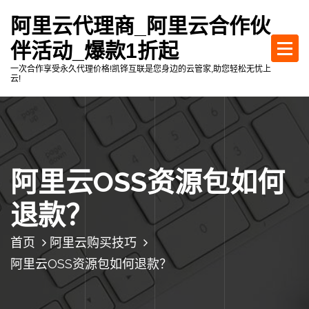
跳
阿里云代理商_阿里云合作伙
至
正
伴活动_爆款1折起
文
一次合作享受永久代理价格!凯铧互联是您身边的云管家,助您轻松无忧上
云!
阿里云OSS资源包如何
退款？
首页
阿里云购买技巧
阿里云OSS资源包如何退款？