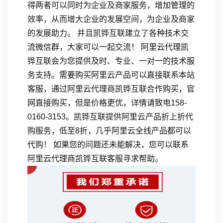
得两者可以同时为企业及商家服务，增加管理的
效率，从而增大企业的发展空间，为企业及商家
的发展助力。 并且凯铧互联建立了各种技术交
流微信群，大家可以一起交流！ 阿里云代理凯
铧互联会为您提供及时、专业、一对一的技术服
务支持。需要购买阿里云产品可以直接联系本站
客服，通过阿里云代理商凯铧互联合作购买，官
网直接购买，但是价格更优，详情请致电158-
0160-3153。凯铧互联提供阿里云产品折上折代
购服务，低至8折，几乎阿里云全线产品都可以
代购！ 如果您的问题还未能解决，您可以联系
阿里云代理商凯铧互联客服寻求帮助。