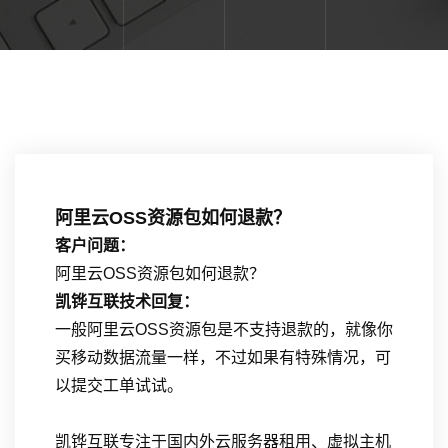
阿里云OSS资源包如何退款？
客户问题：
阿里云OSS资源包如何退款？
凯铧互联技术回复：
一般阿里云OSS资源包是不支持退款的，就像你
买移动数据流量一样，不过如果有特殊情况，可
以提交工单试试。
凯铧互联专注于国内外云服务器租用、虚拟主机