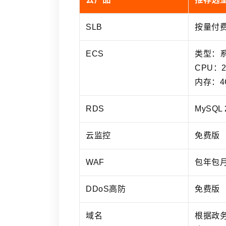
SLB
按量付
ECS
类型：系
CPU：
内存：4
RDS
MySQL
云监控
免费版
WAF
包年包
DDoS高防
免费版
域名
根据政