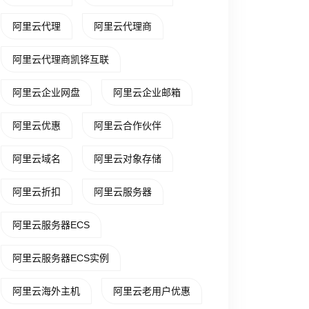
阿里云代理
阿里云代理商
阿里云代理商凯铧互联
阿里云企业网盘
阿里云企业邮箱
阿里云优惠
阿里云合作伙伴
阿里云域名
阿里云对象存储
阿里云折扣
阿里云服务器
阿里云服务器ECS
阿里云服务器ECS实例
阿里云海外主机
阿里云老用户优惠