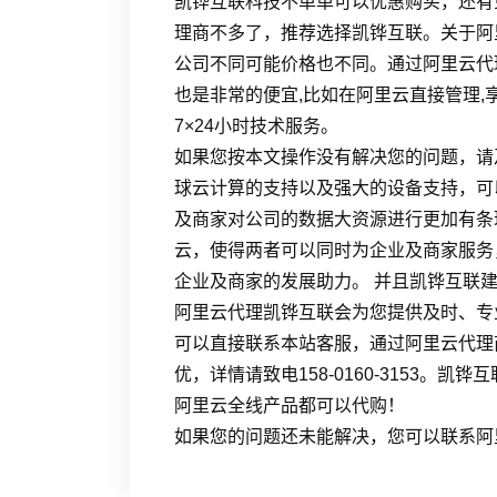
凯铧互联科技不单单可以优惠购买，还有
理商不多了，推荐选择凯铧互联。关于阿
公司不同可能价格也不同。通过阿里云代
也是非常的便宜,比如在阿里云直接管理,
7×24小时技术服务。
如果您按本文操作没有解决您的问题，请
球云计算的支持以及强大的设备支持，可
及商家对公司的数据大资源进行更加有条
云，使得两者可以同时为企业及商家服务
企业及商家的发展助力。 并且凯铧互联
阿里云代理凯铧互联会为您提供及时、专
可以直接联系本站客服，通过阿里云代理
优，详情请致电158-0160-3153。
阿里云全线产品都可以代购！
如果您的问题还未能解决，您可以联系阿