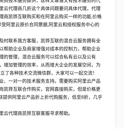
免费技术服务提供，这样又靠谱又有技术服务的代
里云代理商几折这个具体问题要问具体代理，代理
理商凯铧互联购买和在阿里云购买一样的功能,价格
享受阿里云原价合同票据,阿里云和授权服务中心的
及时联系我方客服，凯铧互联的混合云服务拥有全
以帮助企业及商家增强对成本的控制力，帮助企业
理的管理，混合云服务可以综合私有云以及公有
，增加管理的效率，从而增大企业的发展空间，为
建立了各种技术交流微信群，大家可以一起交流！
业、一对一的技术服务支持。需要购买阿里云产品
商凯铧互联合作购买，官网直接购买，但是价格更
凯铧互联提供阿里云产品折上折代购服务，低至8折，几乎
里云代理商凯铧互联客服寻求帮助。