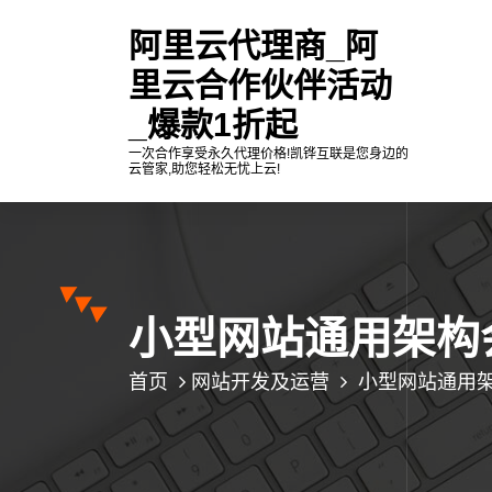
跳
阿里云代理商_阿
至
正
里云合作伙伴活动
文
_爆款1折起
一次合作享受永久代理价格!凯铧互联是您身边的
云管家,助您轻松无忧上云!
小型网站通用架构
首页
网站开发及运营
小型网站通用