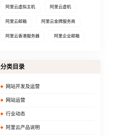
阿里云虚拟主机
阿里云虚机
阿里云邮箱
阿里云金牌服务商
阿里云香港服务器
阿里企业邮箱
分类目录
网站开发及运营
网站运营
行业动态
阿里云产品说明