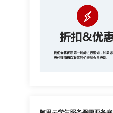
阿里云学生服务器需要备案