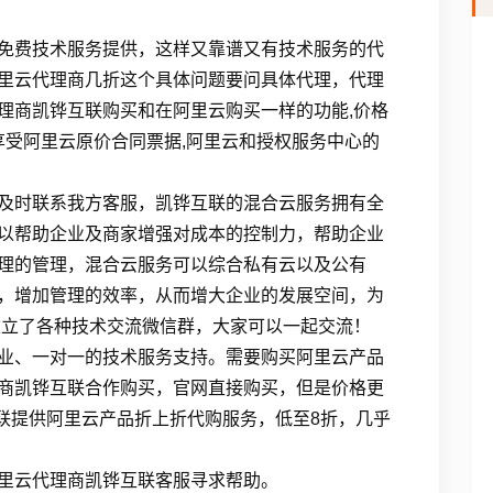
免费技术服务提供，这样又靠谱又有技术服务的代
里云代理商几折这个具体问题要问具体代理，代理
理商凯铧互联购买和在阿里云购买一样的功能,价格
享受阿里云原价合同票据,阿里云和授权服务中心的
及时联系我方客服，凯铧互联的混合云服务拥有全
以帮助企业及商家增强对成本的控制力，帮助企业
理的管理，混合云服务可以综合私有云以及公有
，增加管理的效率，从而增大企业的发展空间，为
建立了各种技术交流微信群，大家可以一起交流！
业、一对一的技术服务支持。需要购买阿里云产品
商凯铧互联合作购买，官网直接购买，但是价格更
凯铧互联提供阿里云产品折上折代购服务，低至8折，几乎
里云代理商凯铧互联客服寻求帮助。