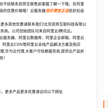
也不妨联系凯铧互联售前客服了解一下哦，在阿里
级的优惠价格哦！云服务器
低价便宜正品
低折扣返
起,更多其他优惠请联系我们!北京凯铧互联科技有限公
服务商。公司创始团队均来自阿里云/腾讯云。
云服务器、阿里云数据库、阿里企业邮箱、阿里云
P、阿里云CDN等阿里云全线产品解决方案及购买
理,华为云代理,大客户可信赖服务商,提供云产品折
服务！
元/年，更多产品更多优惠请访问以下网址