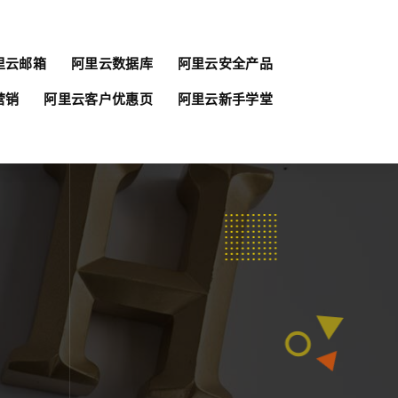
里云邮箱
阿里云数据库
阿里云安全产品
营销
阿里云客户优惠页
阿里云新手学堂